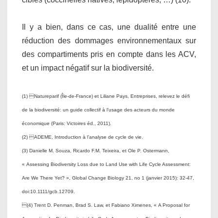
Il y a bien, dans ce cas, une dualité entre une
réduction des dommages environnementaux sur
des compartiments pris en compte dans les ACV,
et un impact négatif sur la biodiversité.
(1) Natureparif (Île-de-France) et Liliane Pays, Entreprises, relevez le défi
de la biodiversité: un guide collectif à l’usage des acteurs du monde
économique (Paris: Victoires éd., 2011).
(2) ADEME, Introduction à l’analyse de cycle de vie.
(3) Danielle M. Souza, Ricardo F.M. Teixeira, et Ole P. Ostermann,
« Assessing Biodiversity Loss due to Land Use with Life Cycle Assessment:
Are We There Yet? », Global Change Biology 21, no 1 (janvier 2015): 32‑47,
doi:10.1111/gcb.12709.
(4) Trent D. Penman, Brad S. Law, et Fabiano Ximenes, « A Proposal for