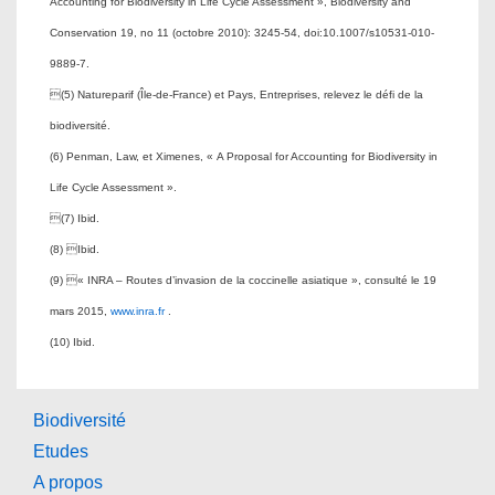
Accounting for Biodiversity in Life Cycle Assessment », Biodiversity and
Conservation 19, no 11 (octobre 2010): 3245‑54, doi:10.1007/s10531-010-
9889-7.
(5) Natureparif (Île-de-France) et Pays, Entreprises, relevez le défi de la
biodiversité.
(6) Penman, Law, et Ximenes, « A Proposal for Accounting for Biodiversity in
Life Cycle Assessment ».
(7) Ibid.
(8) Ibid.
(9) « INRA – Routes d’invasion de la coccinelle asiatique », consulté le 19
mars 2015,
www.inra.fr
.
(10) Ibid.
Biodiversité
Etudes
A propos